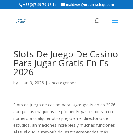
+33(0)7 49 70 92 14
maldives@urban-seleqt.com
Slots De Juego De Casino
Para Jugar Gratis En Es
2026
by
|
Jun 3, 2026
| Uncategorised
Slots de juego de casino para jugar gratis en es 2026
aunque las máquinas de póquer Fugaso superan en
número a cualquier otro juego en el directorio de
estudios, animaciones increíbles y muchas funciones.
Al igual que la mayoría de las tragamonedas más